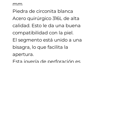
mm
Piedra de circonita blanca
Acero quirúrgico 316L de alta
calidad. Esto le da una buena
compatibilidad con la piel.
El segmento está unido a una
bisagra, lo que facilita la
apertura.
Esta joyería de perforación es
adecuada para el uso de la
oreja, el daith, el tabique y el
cartílago.
EN SAVOIR PLUS
Notre histoire
Retrouvez nous également dans notre studio piercing au
38 rue Saint Aubin à Angers
CONTACT