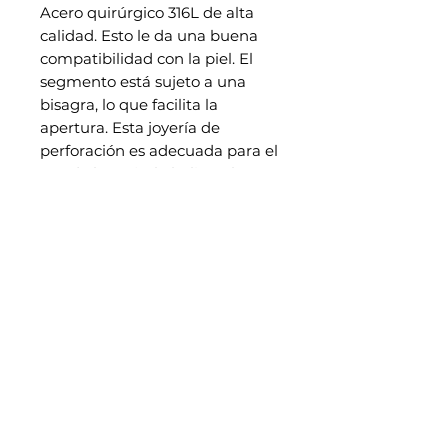
Acero quirúrgico 316L de alta
calidad. Esto le da una buena
compatibilidad con la piel. El
segmento está sujeto a una
bisagra, lo que facilita la
apertura. Esta joyería de
perforación es adecuada para el
uso de la oreja, la hélice, el
trago, el daith, el tabique y la
concha.
EN SAVOIR PLUS
Notre histoire
Retrouvez nous également dans notre studio piercing au
38 rue Saint Aubin à Angers
CONTACT
Únete a bijoux_madpiercing