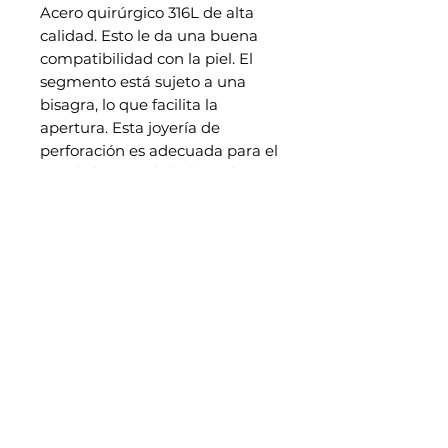
Acero quirúrgico 316L de alta
calidad. Esto le da una buena
compatibilidad con la piel. El
segmento está sujeto a una
bisagra, lo que facilita la
apertura. Esta joyería de
perforación es adecuada para el
uso de la oreja, la hélice, el
trago, el daith, el tabique y la
concha.
EN SAVOIR PLUS
Notre histoire
Retrouvez nous également dans notre studio piercing au
38 rue Saint Aubin à Angers
CONTACT
Únete a bijoux_madpiercing