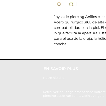
Joyas de piercing Anillos cli
Acero quirúrgico 316L de alta
compatibilidad con la piel. El
lo que facilita la apertura. E
para el uso de la oreja, la hélic
concha.
EN SAVOIR PLUS
Notre histoire
Retrouvez nous également dans notre st
piercing au 38 rue Saint Aubin à Angers