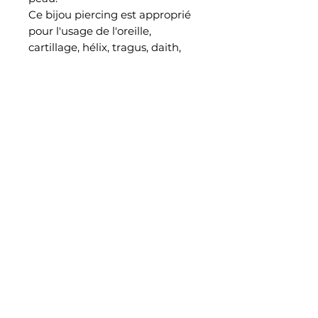
Ce bijou piercing est approprié
pour l'usage de l'oreille,
cartillage, hélix, tragus, daith,
conch
EN SAVOIR PLUS
Notre histoire
Retrouvez nous également dans notre studio piercing au
38 rue Saint Aubin à Angers
CONTACT
Únete a bijoux_madpiercing
Blog
INFO
Mentions légales
politique de confidentialité
CGV