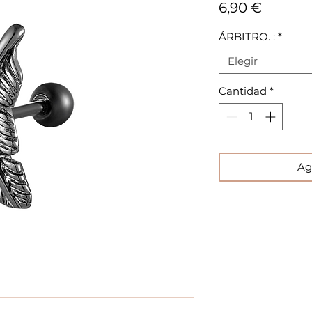
Precio
6,90 €
ÁRBITRO. :
*
Elegir
Cantidad
*
Ag